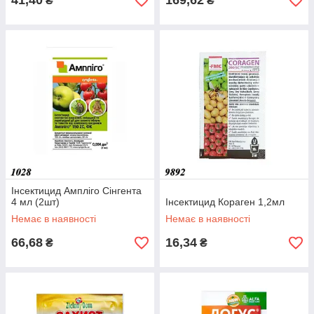
41,40
169,62
₴
₴
Інсектицид Ампліго Сінгента
4 мл (2шт)
Інсектицид Кораген 1,2мл
Немає в наявності
Немає в наявності
66,68
16,34
₴
₴