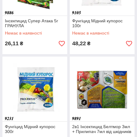
Інсектицид Супер Атака 5г
Фунгіцид Мідний купорос
ГРАНУЛА
100г
Немає в наявності
Немає в наявності
26,11
48,22
₴
₴
Фунгіцид Мідний купорос
2в1 Інсектицид Белтмор 3мл
300г
+ Прилипач 7мл від шкідників