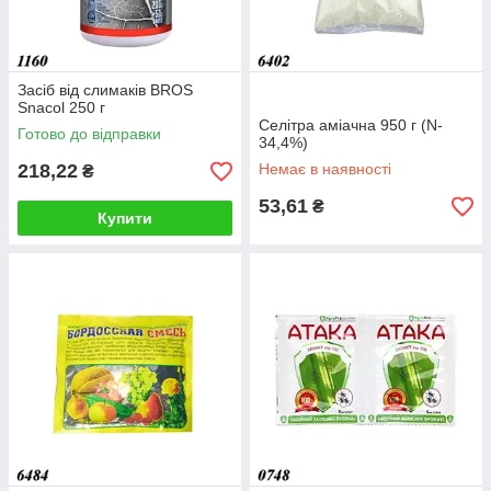
Засіб від слимаків BROS
Snacol 250 г
Селітра аміачна 950 г (N-
Готово до відправки
34,4%)
218,22
Немає в наявності
₴
53,61
₴
Купити