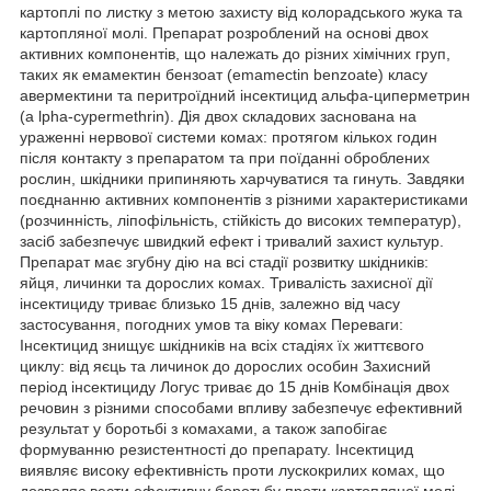
картоплі по листку з метою захисту від колорадського жука та
картопляної молі. Препарат розроблений на основі двох
активних компонентів, що належать до різних хімічних груп,
таких як емамектин бензоат (emamectin benzoate) класу
авермектини та перитроїдний інсектицид альфа-циперметрин
(a lpha-cypermethrin). Дія двох складових заснована на
ураженні нервової системи комах: протягом кількох годин
після контакту з препаратом та при поїданні оброблених
рослин, шкідники припиняють харчуватися та гинуть. Завдяки
поєднанню активних компонентів з різними характеристиками
(розчинність, ліпофільність, стійкість до високих температур),
засіб забезпечує швидкий ефект і тривалий захист культур.
Препарат має згубну дію на всі стадії розвитку шкідників:
яйця, личинки та дорослих комах. Тривалість захисної дії
інсектициду триває близько 15 днів, залежно від часу
застосування, погодних умов та віку комах Переваги:
Інсектицид знищує шкідників на всіх стадіях їх життєвого
циклу: від яєць та личинок до дорослих особин Захисний
період інсектициду Логус триває до 15 днів Комбінація двох
речовин з різними способами впливу забезпечує ефективний
результат у боротьбі з комахами, а також запобігає
формуванню резистентності до препарату. Інсектицид
виявляє високу ефективність проти лускокрилих комах, що
дозволяє вести ефективну боротьбу проти картопляної молі.