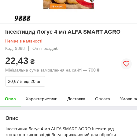
Інсектицид Логус 4 мл ALFA SMART AGRO
Немає в наявності
Код: 9888
Опт і роздріб
22,43
₴
Мінімальна сума замовлення на сайті — 700 ₴
20,67 ₴
від 20 шт.
Опис
Характеристики
Доставка
Оплата
Умови п
Опис
Інсектицид Логус 4 мл ALFA SMART AGRO Інсектицид
контактно-кишкової дії Логус призначений для обробки