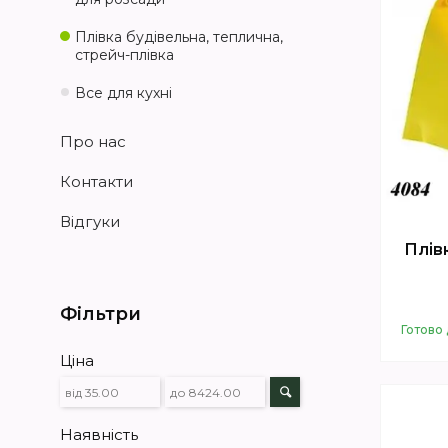
Плівка будівельна, теплична,
стрейч-плівка
Все для кухні
Про нас
Контакти
Відгуки
Плів
Фільтри
Готово 
Ціна
Наявність