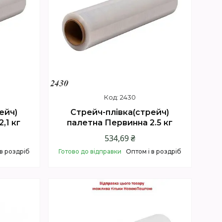
2430
ейч)
Стрейч-плівка(стрейч)
,1 кг
палетна Первинна 2.5 кг
534,69 ₴
 в роздріб
Готово до відправки
Оптом і в роздріб
Купити