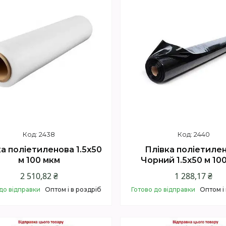
2438
2440
а поліетиленова 1.5х50
Плівка поліетиле
м 100 мкм
Чорний 1.5х50 м 10
2 510,82 ₴
1 288,17 ₴
до відправки
Оптом і в роздріб
Готово до відправки
Оптом і
Купити
Купити