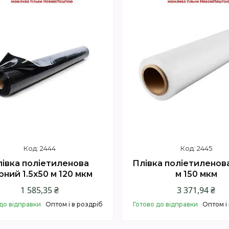
2444
2445
івка поліетиленова
Плівка поліетиленова
рний 1.5х50 м 120 мкм
м 150 мкм
1 585,35 ₴
3 371,94 ₴
до відправки
Оптом і в роздріб
Готово до відправки
Оптом і