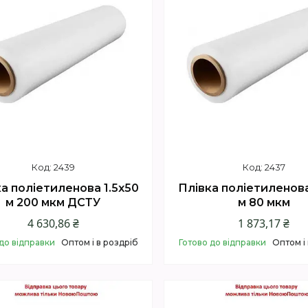
2439
2437
а поліетиленова 1.5х50
Плівка поліетиленова
м 200 мкм ДСТУ
м 80 мкм
4 630,86 ₴
1 873,17 ₴
до відправки
Оптом і в роздріб
Готово до відправки
Оптом і
Купити
Купити