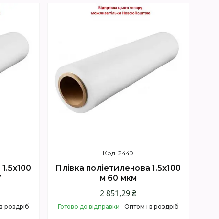
Купити
2449
1.5х100
Плівка поліетиленова 1.5х100
У
м 60 мкм
2 851,29 ₴
 в роздріб
Готово до відправки
Оптом і в роздріб