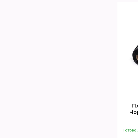
Пл
Чор
Готово 