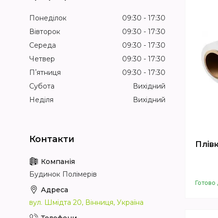
Понеділок
09:30
17:30
Вівторок
09:30
17:30
Середа
09:30
17:30
Четвер
09:30
17:30
Пʼятниця
09:30
17:30
Субота
Вихідний
Неділя
Вихідний
Плівк
Будинок Полімерів
Готово 
вул. Шмідта 20, Вінниця, Україна