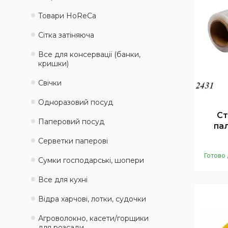
Товари HoReCa
Сітка затіняюча
Все для консервації (банки,
кришки)
Свічки
Одноразовий посуд
Ст
Паперовий посуд
пал
Серветки паперові
Готово 
Сумки господарські, шопери
Все для кухні
Відра харчові, лотки, судочки
Агроволокно, касети/горщики
для розсади