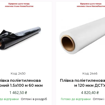
Купити
Купити
2450
2446
івка поліетиленова
Плівка поліетиленова 
ний 1.5х100 м 60 мкм
м 120 мкм ДСТ
1 462,50 ₴
4 820,40 ₴
до відправки
Оптом і в роздріб
Готово до відправки
Оптом і