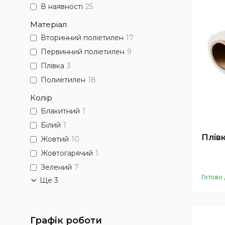
В наявності
25
Матеріал
Вторинний поліетилен
17
Первинний поліетилен
9
Плівка
3
Полиетилен
18
Колір
Блакитний
1
Білий
1
Плівк
Жовтий
10
Жовтогарячий
1
Зелений
7
Готово 
Ще 3
Графік роботи