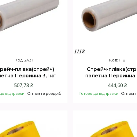
2431
1118
рейч-плівка(стрейч)
Стрейч-плівка(стр
етна Первинна 3,1 кг
палетна Первинна 2
507,78 ₴
444,60 ₴
до відправки
Оптом і в роздріб
Готово до відправки
Оптом і
Купити
Купити