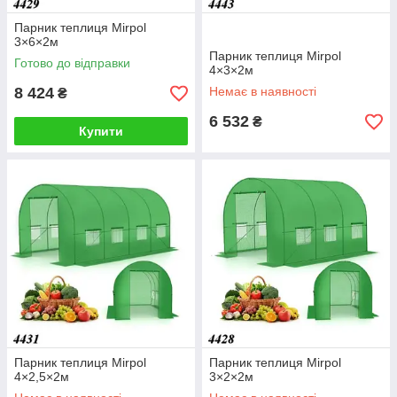
Парник теплиця Mirpol
3×6×2м
Парник теплиця Mirpol
Готово до відправки
4×3×2м
8 424
Немає в наявності
₴
6 532
₴
Купити
Парник теплиця Mirpol
Парник теплиця Mirpol
4×2,5×2м
3×2×2м