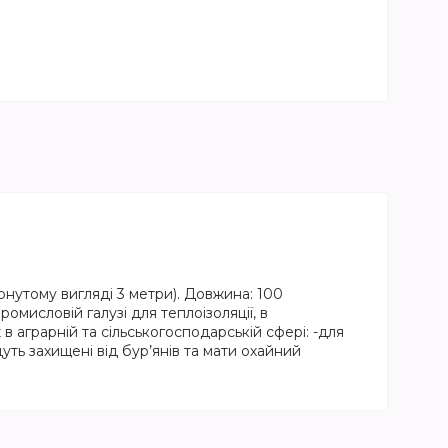
орнутому вигляді 3 метри). Довжина: 100
омисловій галузі для теплоізоляції, в
ж в аграрній та сільськогосподарській сфері: -для
дуть захищені від бур’янів та мати охайний