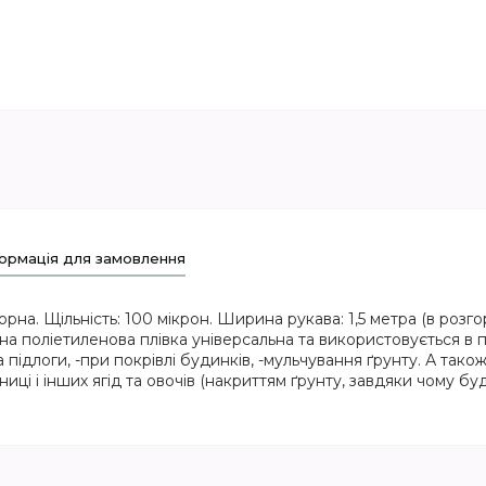
ормація для замовлення
орна. Щільність: 100 мікрон. Ширина рукава: 1,5 метра (в розг
на поліетиленова плівка універсальна та використовується в пр
а підлоги, -при покрівлі будинків, -мульчування ґрунту. А тако
иці і інших ягід та овочів (накриттям ґрунту, завдяки чому бу