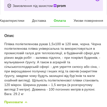
Замовлення під захистом
Характеристики
Доставка
Оплата
Умови повернення
Опис
Плівка поліетиленова рукав 1,5x100 м 120 мкм, чорна. Чорна
поліетиленова плівка універсальна та використовується в
промисловій галузі для теплоізоляції, в будівничій сфері для
різних видів робіт: - заливка підлоги, - при покрівлі будинків, -
мульчування ґрунту. А також в аграрній та
сільськогосподарській сфері: - для укриття силосу або сіна, -
при вирощуванні полуниці і інших ягід та овочів (накриттям
ґрунту, завдяки чому будуть захищені від бур’янів та мати
охайний вигляд). Щільність поліетиленової плівки становить
120 мікрон. Ширина рукава – 1,5 метра (в розгорнутому
вигляді 3 метри). Довжина - 100 погонних метрів в рулоні.
Вага: 29.2 кг
Приховати