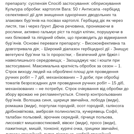
препарату: суспензія Спосіб застосування: обприскування
Культура обробки: картопля Вага: 50 г Антисапа -гербіцид
селективної дії для знищення однорічних дводольних та
злакових бур’янів на посівах картоплі. Гербіцид діє як через
листя, так і через ґрунт. Діюча речовина, проникаючи в
рослини, активно гальмує ріст та поділ клітин, порушуючи в
них білковий та ліпідний обмін, що призводить до відмирання
бур’янів. Основні переваги препарату: - Високоефективна та
довготривала дія; - Широкий діапазон гербіцидної дії - Знищує
вегетуючі бур’яни та їх проростки; - Безпечний для бджіл і
навколишнього середовища; - Заощаджує час і кошти при
застосуванні. Максимальна кратність обробок за сезон – 1.
Строк виходу людей на оброблені площі для проведення
ручних робіт – 7 діб, механізованих – 3 доби; при обробці
томатів безрозсадних для проведення ручних робіт – 15 діб,
механізованих – не потребує. Строк очікування від обробки до
збору врожаю не регламентується. Спектр контрольованих
бур’янів. Волошка синя, щириця звичайна, лобода (види),
ромашка (види), портулак городній, осот городній, галінсога
дрібноквіткова, амброзія полинолиста, кучерявець Софії,
талабан польовий, зірочник середній, гірчиця польова,
лисохвіст мишохвостиковий, вівсюг (види), просо (види),
пажитниця, мишій, тонконіг, курячі очка, грицики звичайні,
дурман звичайний, рутка лікарська, жабрій звичайний,