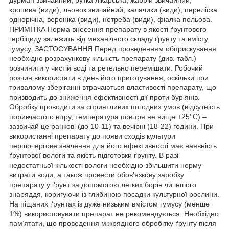
кропива (види), льонок звичайний, калачики (види), переліска
однорічна, вероніка (види), нетреба (види), фіалка польова.
ПРИМІТКА Норма внесення препарату в якості ґрунтового
гербіциду залежить від механічного складу ґрунту та вмісту
гумусу. ЗАСТОСУВАННЯ Перед проведенням обприскування
необхідно розрахункову кількість препарату (див. табл.)
розчинити у чистій воді та ретельно перемішати. Робочий
розчин використати в день його приготування, оскільки при
тривалому зберіганні втрачаються властивості препарату, що
призводить до зниження ефективності дії проти бур’янів.
Обробку проводити за сприятливих погодних умов (відсутність
поривчастого вітру, температура повітря не вище +25°С) –
зазвичай це ранкові (до 10-11) та вечірні (18-22) години. При
використанні препарату до появи сходів культури
першочергове значення для його ефективності має наявність
ґрунтової вологи та якість підготовки ґрунту. В разі
недостатньої кількості вологи необхідно збільшити норму
витрати води, а також провести обов’язкову заробку
препарату у ґрунт за допомогою легких борін чи іншого
знаряддя, коригуючи із глибиною посадки культурної рослини.
На піщаних ґрунтах із дуже низьким вмістом гумусу (менше
1%) використовувати препарат не рекомендується. Необхідно
пам’ятати, що проведення міжрядного обробітку ґрунту після