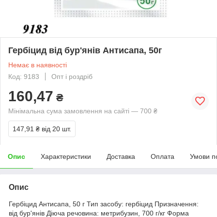
Гербіцид від бур'янів Антисапа, 50г
Немає в наявності
Код: 9183
Опт і роздріб
160,47
₴
Мінімальна сума замовлення на сайті — 700 ₴
147,91 ₴
від 20 шт.
Опис
Характеристики
Доставка
Оплата
Умови п
Опис
Гербіцид Антисапа, 50 г Тип засобу: гербіцид Призначення:
від бур'янів Діюча речовина: метрибузин, 700 г/кг Форма