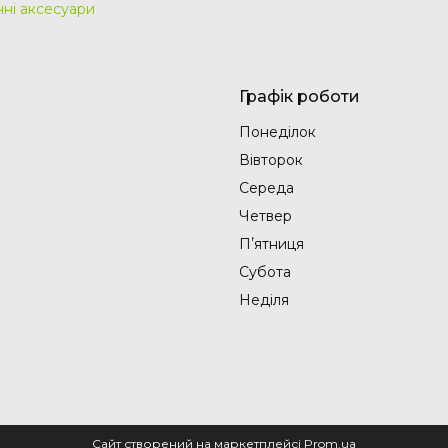
чні аксесуари
Графік роботи
Понеділок
Вівторок
Середа
Четвер
Пʼятниця
Субота
Неділя
Сайт створений на маркетплейсі
Prom.ua