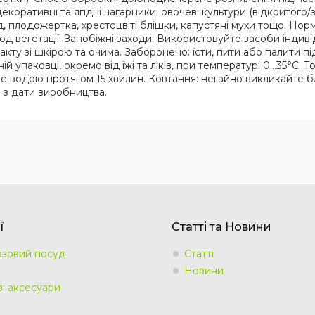
коративні та ягідні чагарники; овочеві культури (відкритого/
д, плодожертка, хрестоцвіті блішки, капустяні мухи тощо. Норм
од вегетації. Запобіжні заходи: Використовуйте засоби індиві
акту зі шкірою та очима. Заборонено: їсти, пити або палити п
ій упаковці, окремо від їжі та ліків, при температурі 0…35°C. 
е водою протягом 15 хвилин. Ковтання: негайно викликайте блю
ів з дати виробництва.
ї
Статті та Новини
зовий посуд
Статті
Новини
ві аксесуари