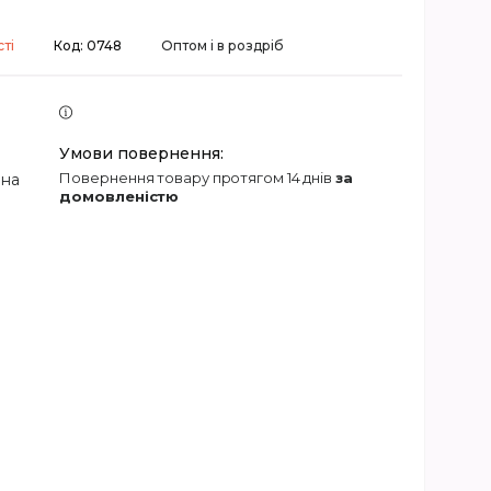
ті
Код:
0748
Оптом і в роздріб
повернення товару протягом 14 днів
за
 на
домовленістю