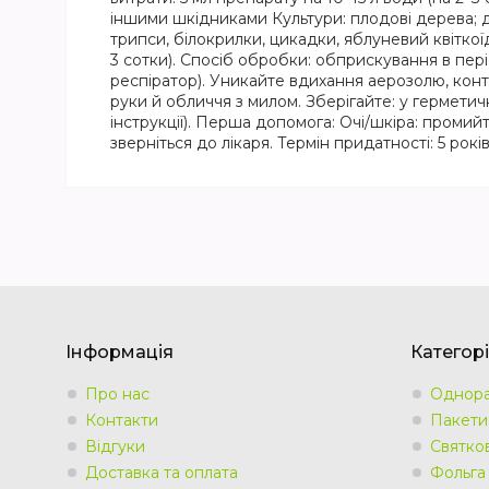
іншими шкідниками Культури: плодові дерева; де
трипси, білокрилки, цикадки, яблуневий квіткої
3 сотки). Спосіб обробки: обприскування в пері
респіратор). Уникайте вдихання аерозолю, конт
руки й обличчя з милом. Зберігайте: у герметичн
інструкції). Перша допомога: Очі/шкіра: промийт
зверніться до лікаря. Термін придатності: 5 рок
Інформація
Категорі
Про нас
Однора
Контакти
Пакети
Відгуки
Святко
Доставка та оплата
Фольга