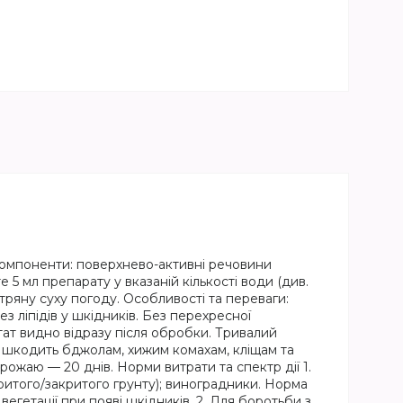
 компоненти: поверхнево-активні речовини
5 мл препарату у вказаній кількості води (див.
ряну суху погоду. Особливості та переваги:
з ліпідів у шкідників. Без перехресної
ьтат видно відразу після обробки. Тривалий
е шкодить бджолам, хижим комахам, кліщам та
рожаю — 20 днів. Норми витрати та спектр дії 1.
критого/закритого грунту); виноградники. Норма
вегетації при появі шкідників. 2. Для боротьби з