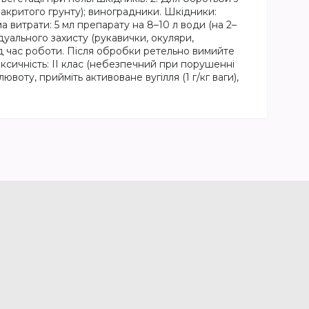
закритого грунту); виноградники. Шкідники:
а витрати: 5 мл препарату на 8–10 л води (на 2–
дуального захисту (рукавички, окуляри,
ід час роботи. Після обробки ретельно вимийте
Токсичність: II клас (небезпечний при порушенні
воту, прийміть активоване вугілля (1 г/кг ваги),