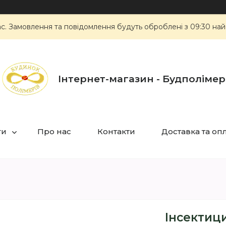
ас. Замовлення та повідомлення будуть оброблені з 09:30 най
Інтернет-магазин - Будполімер
ги
Про нас
Контакти
Доставка та оп
Інсектици