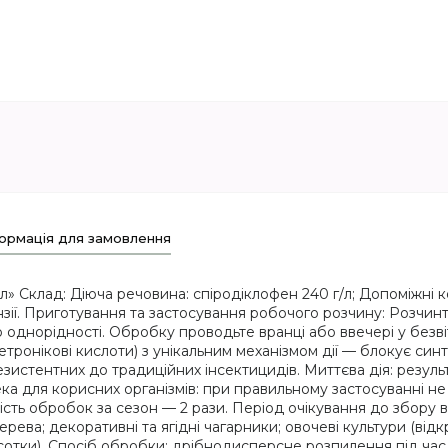
ормація для замовлення
л» Склад: Діюча речовина: спіродіклофен 240 г/л; Допоміжні
ї. Приготування та застосування робочого розчину: Розчинте 
однорідності. Обробку проводьте вранці або ввечері у безвіт
тронікові кислоти) з унікальним механізмом дії — блокує синте
резистентних до традиційних інсектицидів. Миттєва дія: резул
ка для корисних організмів: при правильному застосуванні н
сть обробок за сезон — 2 рази. Період очікування до збору в
ева; декоративні та ягідні чагарники; овочеві культури (від
 сотки). Спосіб обробки: дрібнодисперсне розпилення під час 