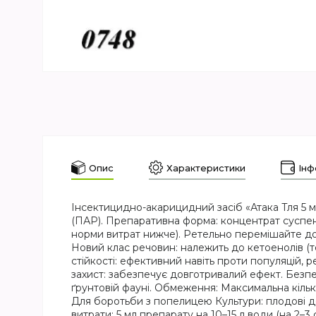
Опис
Характеристики
Інф
Інсектицидно-акарицидний засіб «Атака Тля 5 м
(ПАР). Препаративна форма: концентрат суспензі
норми витрат нижче). Ретельно перемішайте до 
Новий клас речовин: належить до кетоенолів (те
стійкості: ефективний навіть проти популяцій, 
захист: забезпечує довготривалий ефект. Безпе
ґрунтовій фауні. Обмеження: Максимальна кількі
Для боротьби з попелицею Культури: плодові дер
витрати: 5 мл препарату на 10–15 л води (на 2–3