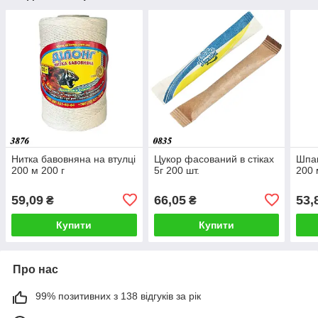
Нитка бавовняна на втулці
Цукор фасований в стіках
Шпаг
200 м 200 г
5г 200 шт.
200 
59,09
66,05
53,
₴
₴
Купити
Купити
Про нас
99% позитивних з 138 відгуків за рік