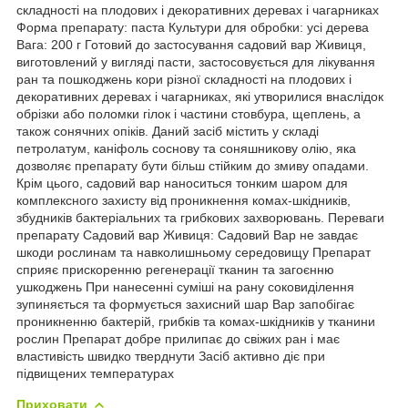
складності на плодових і декоративних деревах і чагарниках
Форма препарату: паста Культури для обробки: усі дерева
Вага: 200 г Готовий до застосування садовий вар Живиця,
виготовлений у вигляді пасти, застосовується для лікування
ран та пошкоджень кори різної складності на плодових і
декоративних деревах і чагарниках, які утворилися внаслідок
обрізки або поломки гілок і частини стовбура, щеплень, а
також сонячних опіків. Даний засіб містить у складі
петролатум, каніфоль соснову та соняшникову олію, яка
дозволяє препарату бути більш стійким до змиву опадами.
Крім цього, садовий вар наноситься тонким шаром для
комплексного захисту від проникнення комах-шкідників,
збудників бактеріальних та грибкових захворювань. Переваги
препарату Садовий вар Живиця: Садовий Вар не завдає
шкоди рослинам та навколишньому середовищу Препарат
сприяє прискоренню регенерації тканин та загоєнню
ушкоджень При нанесенні суміші на рану соковиділення
зупиняється та формується захисний шар Вар запобігає
проникненню бактерій, грибків та комах-шкідників у тканини
рослин Препарат добре прилипає до свіжих ран і має
властивість швидко тверднути Засіб активно діє при
підвищених температурах
Приховати