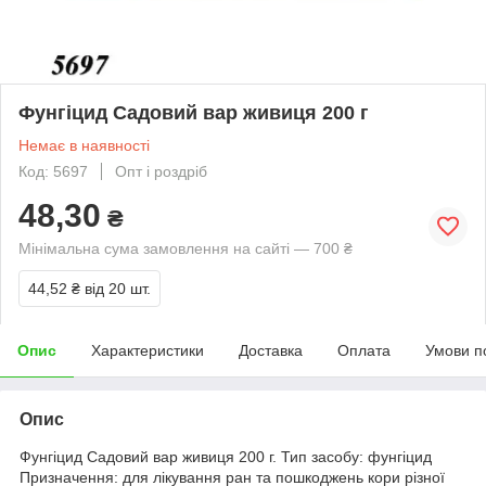
Фунгіцид Садовий вар живиця 200 г
Немає в наявності
Код: 5697
Опт і роздріб
48,30
₴
Мінімальна сума замовлення на сайті — 700 ₴
44,52 ₴
від 20 шт.
Опис
Характеристики
Доставка
Оплата
Умови п
Опис
Фунгіцид Садовий вар живиця 200 г. Тип засобу: фунгіцид
Призначення: для лікування ран та пошкоджень кори різної