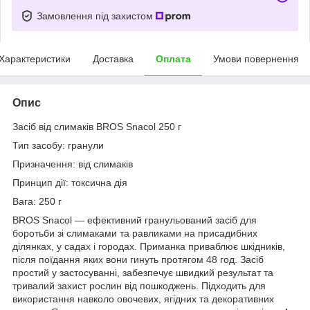
Замовлення під захистом
Характеристики
Доставка
Оплата
Умови повернення
Опис
Засіб від слимаків BROS Snacol 250 г
Тип засобу: гранули
Призначення: від слимаків
Принцип дії: токсична дія
Вага: 250 г
BROS Snacol — ефективний гранульований засіб для
боротьби зі слимаками та равликами на присадибних
ділянках, у садах і городах. Приманка приваблює шкідників,
після поїдання яких вони гинуть протягом 48 год. Засіб
простий у застосуванні, забезпечує швидкий результат та
тривалий захист рослин від пошкоджень. Підходить для
використання навколо овочевих, ягідних та декоративних