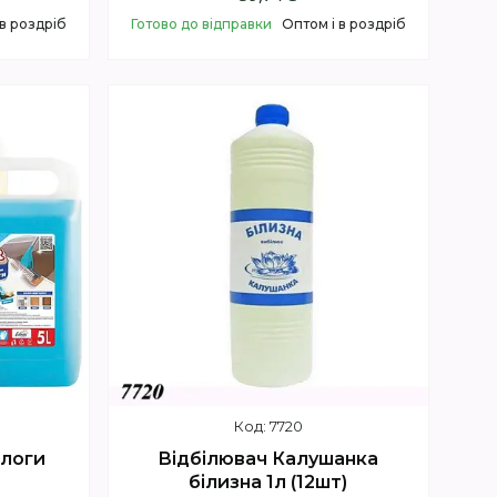
 в роздріб
Готово до відправки
Оптом і в роздріб
Купити
7720
длоги
Відбілювач Калушанка
білизна 1л (12шт)