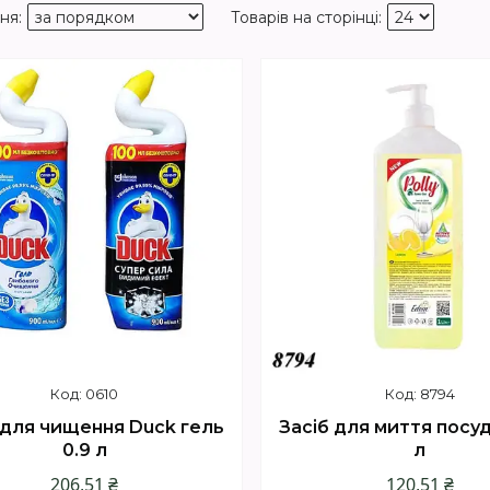
0610
8794
 для чищення Duck гель
Засіб для миття посуду
0.9 л
л
206,51 ₴
120,51 ₴