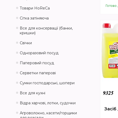
Готово 
Товари HoReCa
Сітка затіняюча
Все для консервації (банки,
кришки)
Свічки
Одноразовий посуд
Паперовий посуд
Серветки паперові
Сумки господарські, шопери
Все для кухні
Відра харчові, лотки, судочки
Засіб
Агроволокно, касети/горщики
для розсади