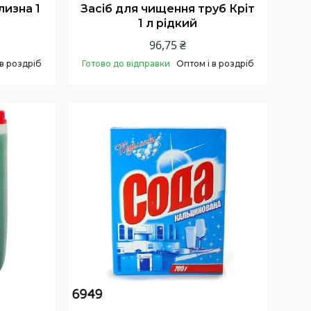
лизна 1
Засіб для чищення труб Кріт
1 л рідкий
96,75 ₴
 в роздріб
Готово до відправки
Оптом і в роздріб
Купити