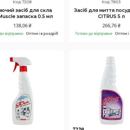
7208
7803
ючий засіб для скла
Засіб для миття посу
uscle запаска 0.5 мл
CITRUS 5 л
138,06 ₴
266,76 ₴
до відправки
Оптом і в роздріб
Готово до відправки
Оптом і
Купити
Купити