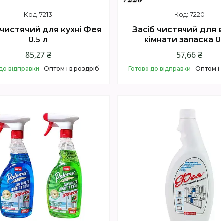
7213
7220
 чистячий для кухні Фея
Засіб чистячий для 
0.5 л
кімнати запаска 0
85,27 ₴
57,66 ₴
до відправки
Оптом і в роздріб
Готово до відправки
Оптом і
Купити
Купити