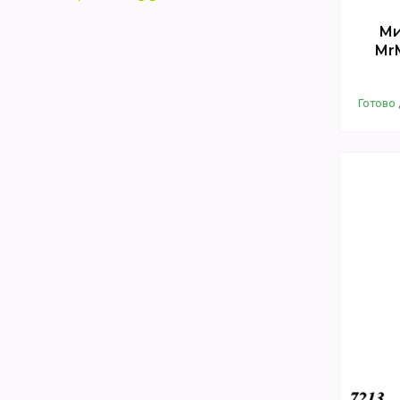
Ми
MrM
Готово 