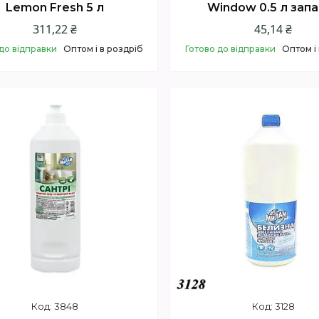
Lemon Fresh 5 л
Window 0.5 л зап
311,22 ₴
45,14 ₴
до відправки
Оптом і в роздріб
Готово до відправки
Оптом і
Купити
Купити
3848
3128