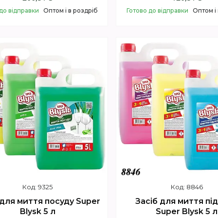
до відправки
Оптом і в роздріб
Готово до відправки
Оптом і
Купити
Купити
9325
8846
 для миття посуду Super
Засіб для миття пі
Blysk 5 л
Super Blysk 5 л