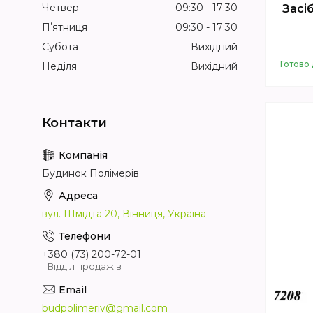
Четвер
09:30
17:30
Засі
Пʼятниця
09:30
17:30
Субота
Вихідний
Готово 
Неділя
Вихідний
Будинок Полімерів
вул. Шмідта 20, Вінниця, Україна
+380 (73) 200-72-01
Відділ продажів
budpolimeriv@gmail.com