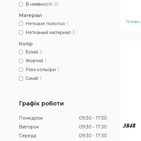
В наявності
25
Матеріал
Готово 
Неткане полотно
1
Нетканый материал
3
Колір
Білий
2
Жовтий
1
Різні кольори
1
Синій
1
Графік роботи
Понеділок
09:30
17:30
Вівторок
09:30
17:30
Середа
09:30
17:30