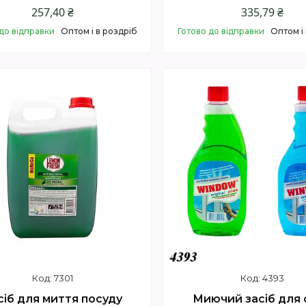
257,40 ₴
335,79 ₴
до відправки
Оптом і в роздріб
Готово до відправки
Оптом і
Купити
Купити
7301
4393
сіб для миття посуду
Миючий засіб для 