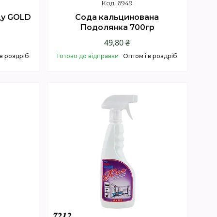
6949
ду GOLD
Сода кальцинована
Подолянка 700гр
49,80 ₴
 в роздріб
Готово до відправки
Оптом і в роздріб
Купити