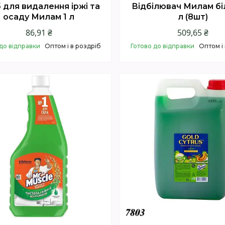
б для видалення іржі та
Відбілювач Милам бі
осаду Милам 1 л
л (8шт)
86,91 ₴
509,65 ₴
до відправки
Оптом і в роздріб
Готово до відправки
Оптом і
Купити
Купити