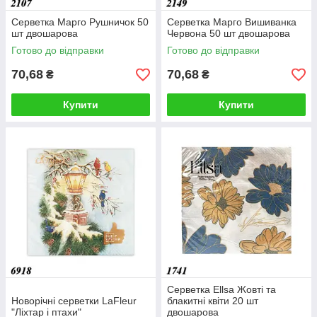
Серветка Марго Рушничок 50
Серветка Марго Вишиванка
шт двошарова
Червона 50 шт двошарова
Готово до відправки
Готово до відправки
70,68
70,68
₴
₴
Купити
Купити
Серветка Ellsa Жовті та
Новорічні серветки LaFleur
блакитні квіти 20 шт
"Ліхтар і птахи"
двошарова