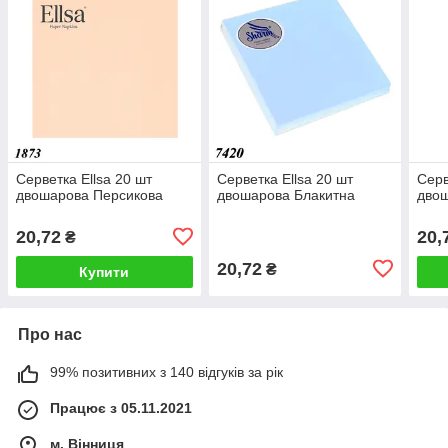
Серветка Ellsa 20 шт
Серветка Ellsa 20 шт
Серв
двошарова Персикова
двошарова Блакитна
двош
20,72
20,
₴
20,72
₴
Купити
Про нас
99% позитивних з 140 відгуків за рік
Працює з 05.11.2021
м. Вінниця