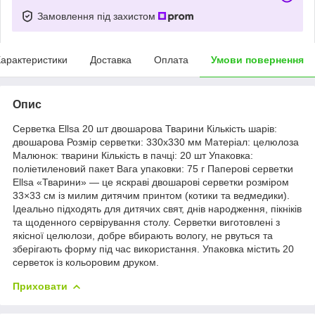
Замовлення під захистом
арактеристики
Доставка
Оплата
Умови повернення
Опис
Серветка Ellsa 20 шт двошарова Тварини Кількість шарів:
двошарова Розмір серветки: 330х330 мм Матеріал: целюлоза
Малюнок: тварини Кількість в пачці: 20 шт Упаковка:
поліетиленовий пакет Вага упаковки: 75 г Паперові серветки
Ellsa «Тварини» — це яскраві двошарові серветки розміром
33×33 см із милим дитячим принтом (котики та ведмедики).
Ідеально підходять для дитячих свят, днів народження, пікніків
та щоденного сервірування столу. Серветки виготовлені з
якісної целюлози, добре вбирають вологу, не рвуться та
зберігають форму під час використання. Упаковка містить 20
серветок із кольоровим друком.
Приховати