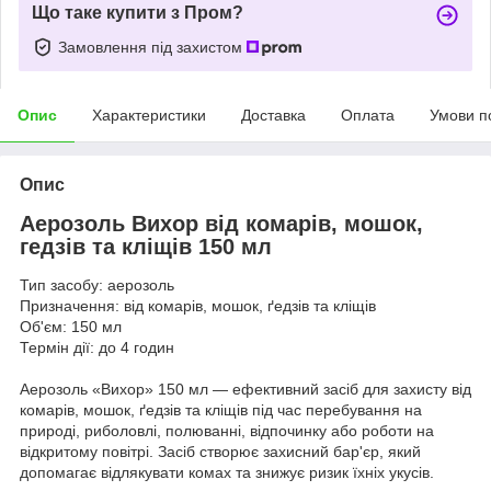
Що таке купити з Пром?
Замовлення під захистом
Опис
Характеристики
Доставка
Оплата
Умови п
Опис
Аерозоль Вихор від комарів, мошок,
гедзів та кліщів 150 мл
Тип засобу: аерозоль
Призначення: від комарів, мошок, ґедзів та кліщів
Об'єм: 150 мл
Термін дії: до 4 годин
Аерозоль «Вихор» 150 мл — ефективний засіб для захисту від
комарів, мошок, ґедзів та кліщів під час перебування на
природі, риболовлі, полюванні, відпочинку або роботи на
відкритому повітрі. Засіб створює захисний бар'єр, який
допомагає відлякувати комах та знижує ризик їхніх укусів.