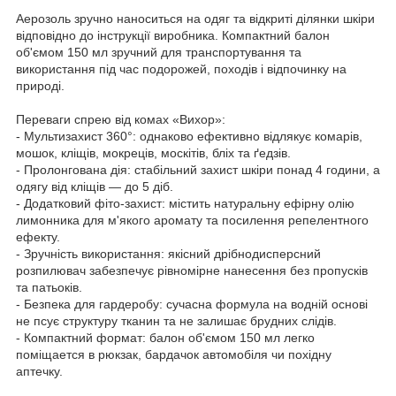
Аерозоль зручно наноситься на одяг та відкриті ділянки шкіри
відповідно до інструкції виробника. Компактний балон
об'ємом 150 мл зручний для транспортування та
використання під час подорожей, походів і відпочинку на
природі.
Переваги спрею від комах «Вихор»:
- Мультизахист 360°: однаково ефективно відлякує комарів,
мошок, кліщів, мокреців, москітів, бліх та ґедзів.
- Пролонгована дія: стабільний захист шкіри понад 4 години, а
одягу від кліщів — до 5 діб.
- Додатковий фіто-захист: містить натуральну ефірну олію
лимонника для м'якого аромату та посилення репелентного
ефекту.
- Зручність використання: якісний дрібнодисперсний
розпилювач забезпечує рівномірне нанесення без пропусків
та патьоків.
- Безпека для гардеробу: сучасна формула на водній основі
не псує структуру тканин та не залишає брудних слідів.
- Компактний формат: балон об'ємом 150 мл легко
поміщается в рюкзак, бардачок автомобіля чи похідну
аптечку.