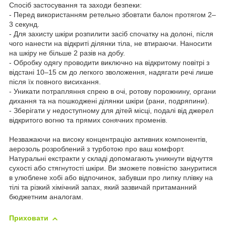
Спосіб застосування та заходи безпеки:
- Перед використанням ретельно збовтати балон протягом 2–
3 секунд.
- Для захисту шкіри розпилити засіб спочатку на долоні, після
чого нанести на відкриті ділянки тіла, не втираючи. Наносити
на шкіру не більше 2 разів на добу.
- Обробку одягу проводити виключно на відкритому повітрі з
відстані 10–15 см до легкого зволоження, надягати речі лише
після їх повного висихання.
- Уникати потрапляння спрею в очі, ротову порожнину, органи
дихання та на пошкоджені ділянки шкіри (рани, подряпини).
- Зберігати у недоступному для дітей місці, подалі від джерел
відкритого вогню та прямих сонячних променів.
Незважаючи на високу концентрацію активних компонентів,
аерозоль розроблений з турботою про ваш комфорт.
Натуральні екстракти у складі допомагають уникнути відчуття
сухості або стягнутості шкіри. Ви зможете повністю зануритися
в улюблене хобі або відпочинок, забувши про липку плівку на
тілі та різкий хімічний запах, який зазвичай притаманний
бюджетним аналогам.
Приховати