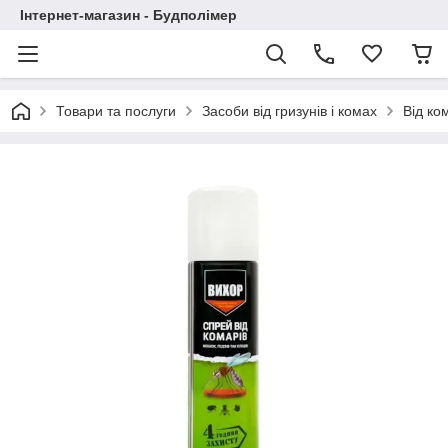
Інтернет-магазин - Будполімер
Товари та послуги
Засоби від гризунів і комах
Від ко