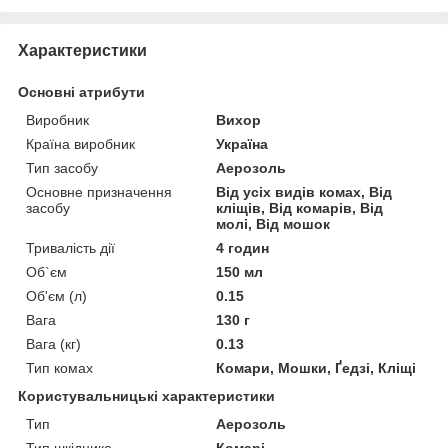
Характеристики
Основні атрибути
Виробник
Вихор
Країна виробник
Україна
Тип засобу
Аерозоль
Основне призначення
Від усіх видів комах, Від
засобу
кліщів, Від комарів, Від
молі, Від мошок
Тривалість дії
4 годин
Об`єм
150 мл
Об'єм (л)
0.15
Вага
130 г
Вага (кг)
0.13
Тип комах
Комари, Мошки, Ґедзі, Кліщі
Користувальницькі характеристики
Тип
Аерозоль
Тип шкідника
Комарі