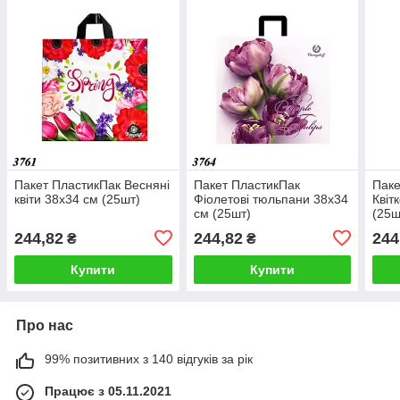
Пакет ПластикПак Весняні
Пакет ПластикПак
Паке
квіти 38х34 см (25шт)
Фіолетові тюльпани 38х34
Квіт
см (25шт)
(25ш
244,82
244,82
244
₴
₴
Купити
Купити
Про нас
99% позитивних з 140 відгуків за рік
Працює з 05.11.2021