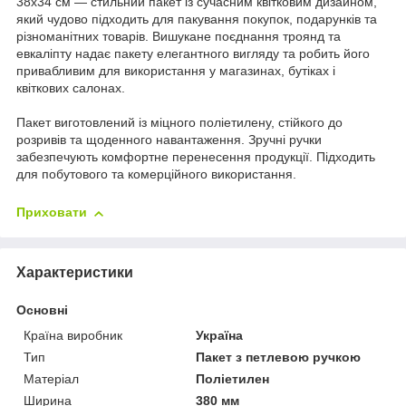
38х34 см — стильний пакет із сучасним квітковим дизайном,
який чудово підходить для пакування покупок, подарунків та
різноманітних товарів. Вишукане поєднання троянд та
евкаліпту надає пакету елегантного вигляду та робить його
привабливим для використання у магазинах, бутіках і
квіткових салонах.
Пакет виготовлений із міцного поліетилену, стійкого до
розривів та щоденного навантаження. Зручні ручки
забезпечують комфортне перенесення продукції. Підходить
для побутового та комерційного використання.
Приховати
Характеристики
Основні
Країна виробник
Україна
Тип
Пакет з петлевою ручкою
Матеріал
Поліетилен
Ширина
380 мм