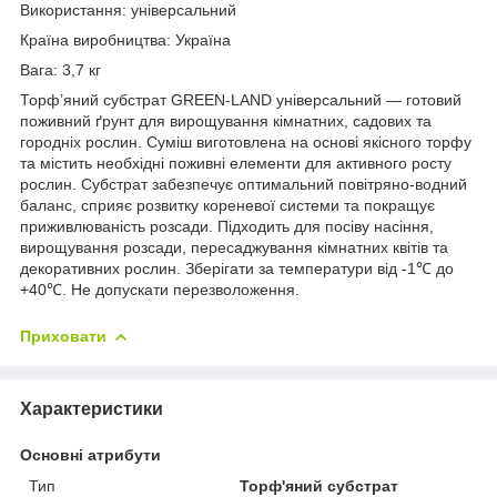
Використання: універсальний
Країна виробництва: Україна
Вага: 3,7 кг
Торф’яний субстрат GREEN-LAND універсальний — готовий
поживний ґрунт для вирощування кімнатних, садових та
городніх рослин. Суміш виготовлена на основі якісного торфу
та містить необхідні поживні елементи для активного росту
рослин. Субстрат забезпечує оптимальний повітряно-водний
баланс, сприяє розвитку кореневої системи та покращує
приживлюваність розсади. Підходить для посіву насіння,
вирощування розсади, пересаджування кімнатних квітів та
декоративних рослин. Зберігати за температури від -1℃ до
+40℃. Не допускати перезволоження.
Приховати
Характеристики
Основні атрибути
Тип
Торф'яний субстрат