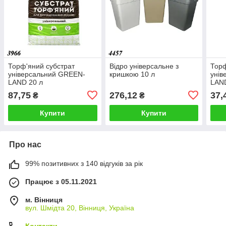
Торф'яний субстрат
Відро універсальне з
Торф
універсальний GREEN-
кришкою 10 л
унів
LAND 20 л
LAND
87,75
276,12
37,
₴
₴
Купити
Купити
Про нас
99% позитивних з 140 відгуків за рік
Працює з 05.11.2021
м. Вінниця
вул. Шмідта 20, Вінниця, Україна
Контакти