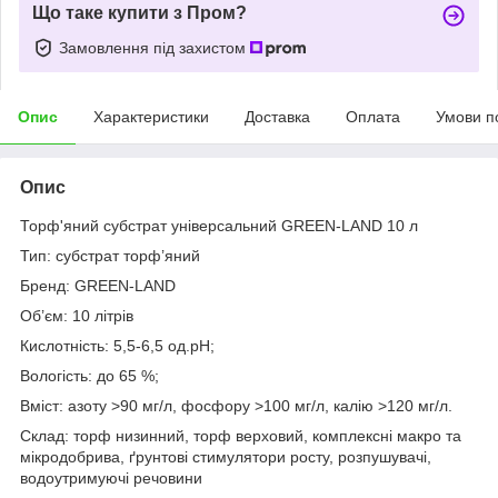
Що таке купити з Пром?
Замовлення під захистом
Опис
Характеристики
Доставка
Оплата
Умови п
Опис
Торф'яний субстрат універсальний GREEN-LAND 10 л
Тип: субстрат торф’яний
Бренд: GREEN-LAND
Об’єм: 10 літрів
Кислотність: 5,5-6,5 од.pH;
Вологість: до 65 %;
Вміст: азоту >90 мг/л, фосфору >100 мг/л, калію >120 мг/л.
Склад: торф низинний, торф верховий, комплексні макро та
мікродобрива, ґрунтові стимулятори росту, розпушувачі,
водоутримуючі речовини