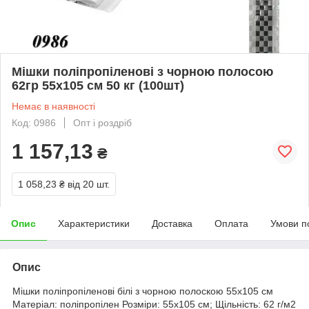
Мішки поліпропіленові з чорною полосою
62гр 55х105 см 50 кг (100шт)
Немає в наявності
Код: 0986
Опт і роздріб
1 157,13
₴
1 058,23 ₴
від 20 шт.
Опис
Характеристики
Доставка
Оплата
Умови п
Опис
Мішки поліпропіленові білі з чорною полоскою 55х105 см
Матеріал: поліпропілен Розміри: 55х105 см; Щільність: 62 г/м2