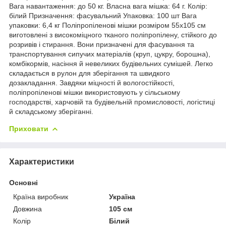
Вага навантаження: до 50 кг. Власна вага мішка: 64 г. Колір:
білий Призначення: фасувальний Упаковка: 100 шт Вага
упаковки: 6,4 кг Поліпропіленові мішки розміром 55х105 см
виготовлені з високоміцного тканого поліпропілену, стійкого до
розривів і стирання. Вони призначені для фасування та
транспортування сипучих матеріалів (круп, цукру, борошна),
комбікормів, насіння й невеликих будівельних сумішей. Легко
складається в рулон для зберігання та швидкого
дозакладання. Завдяки міцності й вологостійкості,
поліпропіленові мішки використовують у сільському
господарстві, харчовій та будівельній промисловості, логістиці
й складському зберіганні.
Приховати
Характеристики
Основні
Країна виробник
Україна
Довжина
105 см
Колір
Білий