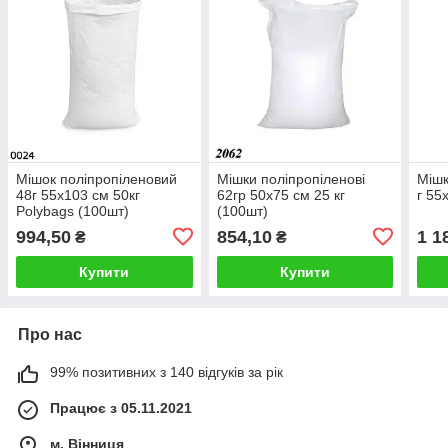
Мішок поліпропіленовий
Мішки поліпропіленові
Мішк
48г 55х103 см 50кг
62гр 50х75 см 25 кг
г 55
Polybags (100шт)
(100шт)
994,50
854,10
1 1
₴
₴
Купити
Купити
Про нас
99% позитивних з 140 відгуків за рік
Працює з 05.11.2021
м. Вінниця