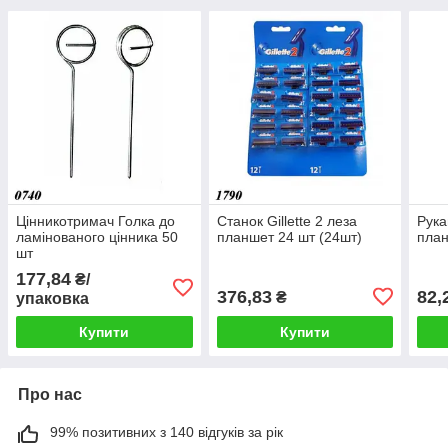
Цінникотримач Голка до
Станок Gillette 2 леза
Рука
ламінованого цінника 50
планшет 24 шт (24шт)
план
шт
177,84
₴/
376,83
82,
₴
упаковка
Купити
Купити
Про нас
99% позитивних з 140 відгуків за рік