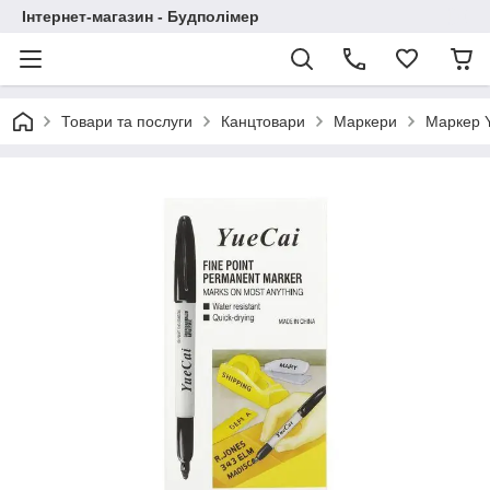
Інтернет-магазин - Будполімер
Товари та послуги
Канцтовари
Маркери
Маркер Y