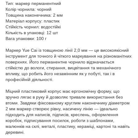
Тип: маркер перманентний
Колір чорнила: чорний
Товщина наконечника: 2 мм
Матеріал корпусу: пластик
Стійкість чорнил: водостійкі
Кількість в упаковці: 12 шт
Вага упаковки: 100 г
Маркер Yue Cai із товщиною лінії 2,0 мм — це високоякісний
інструмент для точного й чіткого маркування на різноманітних
поверхнях. Його перманентне чорнило відзначається
стійкістю до вологи, стирання, вицвітання та механічного
впливу, що робить його незамінним як у побуті, так і в
професійній діяльності.
Міцний пластиковий корпус має ергономічну форму, що
зручно лягає в руку й дозволяє тривале використання без
втоми. Завдяки фіксованому круглим наконечнику діаметром
2 мм маркер створює рівну, насичену лінію — ідеально
підходить для написів, підписів, креслень, оформлення
коробок, підписування посилок, роботи з шаблонами,
малюнків на склі, металі, пластику, кераміці, картоні та навіть
деревині.