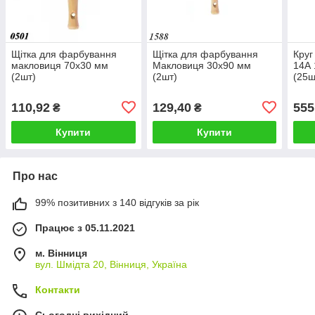
Щітка для фарбування
Щітка для фарбування
Круг
макловиця 70х30 мм
Макловиця 30х90 мм
14А 
(2шт)
(2шт)
(25ш
110,92
129,40
555
₴
₴
Купити
Купити
Про нас
99% позитивних з 140 відгуків за рік
Працює з 05.11.2021
м. Вінниця
вул. Шмідта 20, Вінниця, Україна
Контакти
Сьогодні вихідний