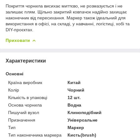
Покриття чорнила висихає миттєво, не розмазується і не
залишає плям. Щільно закритий ковпачок надійно захищає
наконечник від пересихання. Маркер також ідеальний для
використання в офісі, на складі, у навчанні, логістиці, хобі та
DIY-проєктах.
Приховати
Характеристики
Основні
Країна виробник
Китай
Колір
Чорний
Кількість в упаковці
12 шт.
Основа чорнила
Водна
Пишучий вузол
Клиноподібний
Призначення
Універсальне
Тип
Маркер
Тип наконечника маркера
Кисть(brush)