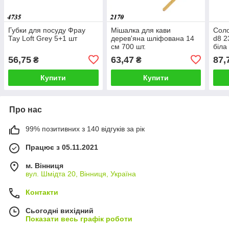
Губки для посуду Фрау
Мішалка для кави
Соло
Тау Loft Grey 5+1 шт
дерев'яна шліфована 14
d8 2
см 700 шт.
біла
56,75
63,47
87,
₴
₴
Купити
Купити
Про нас
99% позитивних з 140 відгуків за рік
Працює з 05.11.2021
м. Вінниця
вул. Шмідта 20, Вінниця, Україна
Контакти
Сьогодні вихідний
Показати весь графік роботи