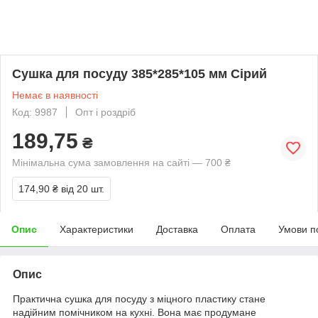
Сушка для посуду 385*285*105 мм Сірий
Немає в наявності
Код: 9987
Опт і роздріб
189,75
₴
Мінімальна сума замовлення на сайті — 700 ₴
174,90 ₴
від 20 шт.
Опис
Характеристики
Доставка
Оплата
Умови п
Опис
Практична сушка для посуду з міцного пластику стане
надійним помічником на кухні. Вона має продумане