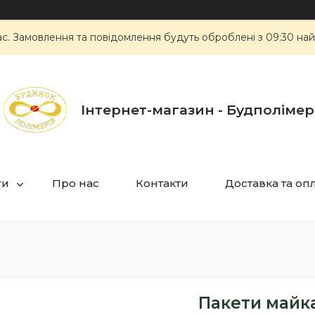
ас. Замовлення та повідомлення будуть оброблені з 09:30 най
Інтернет-магазин - Будполімер
ги
Про нас
Контакти
Доставка та оп
Пакети майка