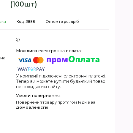
(100шт)
вки
Код:
3888
Оптом і в роздріб
 на
У компанії підключені електронні платежі.
Тепер ви можете купити будь-який товар
не покидаючи сайту.
повернення товару протягом 14 днів
за
домовленістю