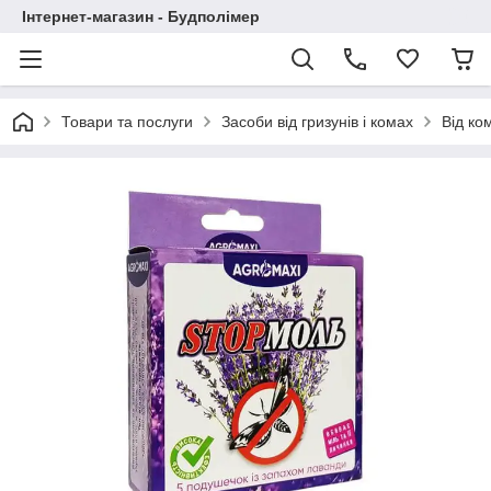
Інтернет-магазин - Будполімер
Товари та послуги
Засоби від гризунів і комах
Від ко