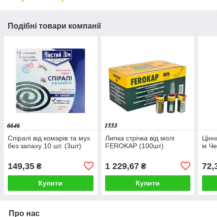
Подібні товари компанії
Спіралі від комарів та мух
Липка стрічка від молі
Цінн
без запаху 10 шт. (3шт)
FEROKAP (100шт)
м Че
149,35
1 229,67
72,
₴
₴
Купити
Купити
Про нас