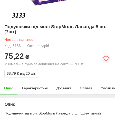
Подушечки від молі StopМоль Лаванда 5 шт.
(3шт)
Немає в наявності
Код: 3133
Опт і роздріб
75,22
₴
Мінімальна сума замовлення на сайті — 700 ₴
68,79 ₴
від 20 шт.
Опис
Характеристики
Доставка
Оплата
Умови п
Опис
Подушечки від молі StopМоль Лаванда 5 шт. Ефективний