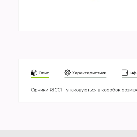
Опис
Характеристики
Інф
Сірники RICCI - упаковуються в коробок розміро