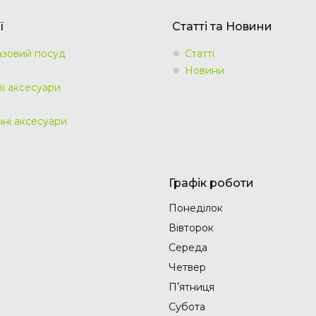
ї
Статті та Новини
зовий посуд
Статті
Новини
ві аксесуари
чні аксесуари
Графік роботи
Понеділок
Вівторок
Середа
Четвер
Пʼятниця
Субота