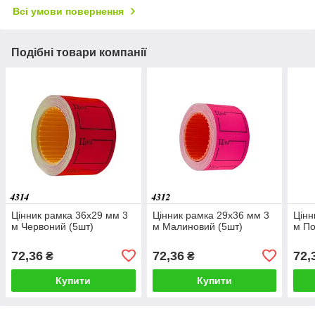
Всі умови повернення
Подібні товари компанії
Цінник рамка 36х29 мм 3
Цінник рамка 29х36 мм 3
Цінн
м Червоний (5шт)
м Малиновий (5шт)
м По
72,36
72,36
72,
₴
₴
Купити
Купити