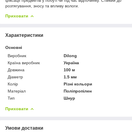
фіксації предметів у побуті чи під час відпочинку. Стійкий до
розтягування, зносу та впливу вологи.
Приховати
Характеристики
Основні
Виробник
Dilong
Країна виробник
Україна
Довжина
100 м
Діаметр
1.5 мм
Колір
Різні кольори
Матеріал
Поліпропілен
Тип
Шнур
Приховати
Умови доставки