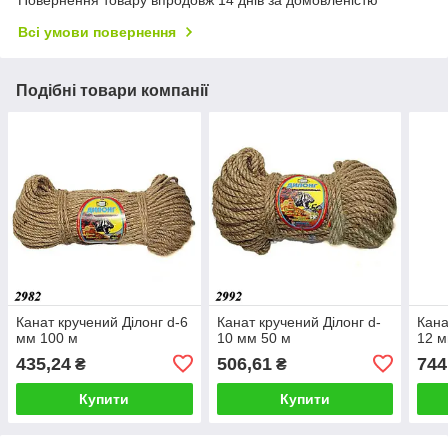
Повернення товару впродовж 14 днів за домовленістю
Всі умови повернення
Подібні товари компанії
Канат кручений Ділонг d-6
Канат кручений Ділонг d-
Кана
мм 100 м
10 мм 50 м
12 м
435,24
506,61
744
₴
₴
Купити
Купити