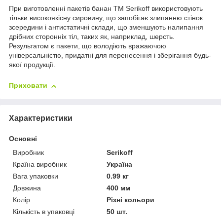
При виготовленні пакетів банан ТМ Serikoff використовують
тільки високоякісну сировину, що запобігає злипанню стінок
зсередини і антистатичні склади, що зменшують налипання
дрібних сторонніх тіл, таких як, наприклад, шерсть.
Результатом є пакети, що володіють вражаючою
універсальністю, придатні для перенесення і зберігання будь-
якої продукції.
Приховати
Характеристики
Основні
Виробник
Serikoff
Країна виробник
Україна
Вага упаковки
0.99 кг
Довжина
400 мм
Колір
Різні кольори
Кількість в упаковці
50 шт.