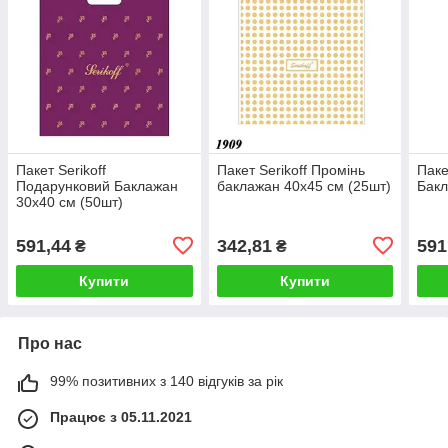
Пакет Serikoff
Пакет Serikoff Промінь
Паке
Подарунковий Баклажан
баклажан 40х45 см (25шт)
Бакл
30х40 см (50шт)
591,44
342,81
591
₴
₴
Купити
Купити
Про нас
99% позитивних з 140 відгуків за рік
Працює з 05.11.2021