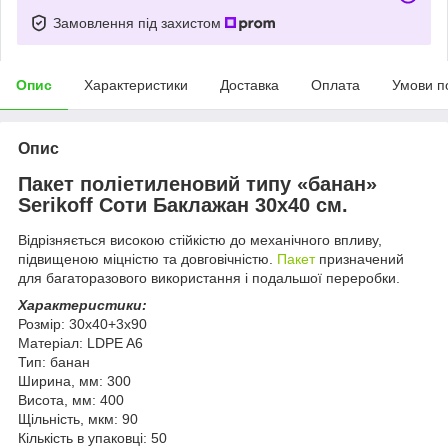
Замовлення під захистом
Опис
Характеристики
Доставка
Оплата
Умови п
Опис
Пакет поліетиленовий типу «банан»
Serikoff Соти Баклажан 30х40 см.
Відрізняється високою стійкістю до механічного впливу,
підвищеною міцністю та довговічністю.
Пакет
призначений
для багаторазового використання і подальшої переробки.
Характеристики:
Розмір: 30х40+3х90
Матеріал: LDPE A6
Тип: банан
Ширина, мм: 300
Висота, мм: 400
Щільність, мкм: 90
Кількість в упаковці: 50