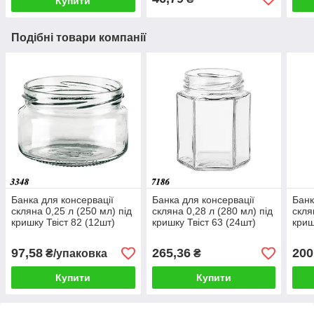
Купити
Подібні товари компанії
Банка для консервації
Банка для консервації
Банк
скляна 0,25 л (250 мл) під
скляна 0,28 л (280 мл) під
скля
кришку Твіст 82 (12шт)
кришку Твіст 63 (24шт)
криш
97,58
265,36
200
₴/упаковка
₴
Купити
Купити