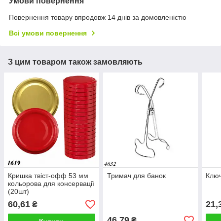
Умови повернення
Повернення товару впродовж 14 днів за домовленістю
Всі умови повернення
З цим товаром також замовляють
Кришка твіст-офф 53 мм
Тримач для банок
Ключ
кольорова для консервації
(20шт)
60,61
21,
₴
46,79
₴