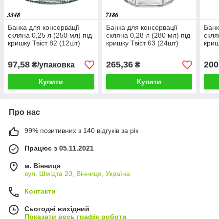
Банка для консервації
Банка для консервації
Банк
скляна 0,25 л (250 мл) під
скляна 0,28 л (280 мл) під
скля
кришку Твіст 82 (12шт)
кришку Твіст 63 (24шт)
криш
97,58
265,36
200
₴/упаковка
₴
Купити
Купити
Про нас
99% позитивних з 140 відгуків за рік
Працює з 05.11.2021
м. Вінниця
вул. Шмідта 20, Вінниця, Україна
Контакти
Сьогодні вихідний
Показати весь графік роботи