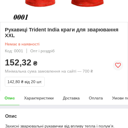
Рукавиці Trident India краги для зварювання
XXL
Немає в наявності
Код: 0001
Опт і роздріб
152,32
₴
Мінімальна сума замовлення на сайті — 700 ₴
142,80 ₴
від 20 шт.
Опис
Характеристики
Доставка
Оплата
Умови п
Опис
Захисні зварювальні рукавички від впливу тепла і полум’я.