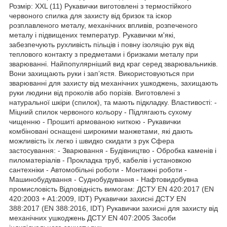
Розмір: XXL (11) Рукавички виготовлені з термостійкого
червоного спилка для захисту від бризок та іскор
розплавленого металу, механічних впливів, розпеченого
металу і підвищених температур. Рукавички м'які,
забезпечують рухливість пільців і повну ізоляцію рук від
теплового контакту з предметами і бризками металу при
зварюванні. Найпопулярніший вид краг серед зварювальників.
Вони захищають руки і зап’ястя. Використовуються при
зварюванні для захисту від механічних ушкоджень, захищають
руки людини від проколів або порізів. Виготовлені з
натуральної шкіри (спилок), та мають підкладку. Властивості: -
Міцний спилок червоного кольору - Підлягають сухому
чищенню - Прошиті армованою ниткою - Рукавички
комбіновані оснащені широкими манжетами, які дають
можливість їх легко і швидко скидати з рук Сфера
застосування: - Зварювання - Будівництво - Обробка каменів і
пиломатеріалів - Прокладка труб, кабелів і установкою
сантехніки - Автомобільні роботи - Монтажні роботи -
Машинобудування - Суднобудування - Нафтовидобувна
промисловість Відповідність вимогам: ДСТУ EN 420:2017 (EN
420:2003 + A1:2009, IDT) Рукавички захисні ДСТУ EN
388:2017 (EN 388:2016, IDT) Рукавички захисні для захисту від
механічних ушкоджень ДСТУ EN 407:2005 Засоби