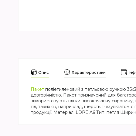
Опис
Характеристики
Інф
Пакет
поліетиленовий з петльовою ручкою 35х37
довговічністю. Пакет призначений для багатора
використовують тільки високоякісну сировину, 
тіл, таких як, наприклад, шерсть. Результатом 
продукції. Матеріал: LDPE A6 Тип: петля Ширина, 