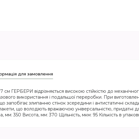
ормація для замовлення
 см ГЕРБЕРИ відрізняється високою стійкістю до механічног
зового використання і подальшої переробки. При виготовленні
що запобігає злипанню стінок зсередини і антистатичні скла
є пакети, що володіють вражаючою універсальністю, придатні д
мм: 350 Висота, мм: 370 Щільність, мкм: 95 Кількість в упаковц