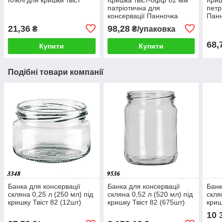
патріотична для
петр
консервації Панночка
Панн
(20шт)
21,36
98,28
₴
₴/упаковка
68,
Купити
Купити
Подібні товари компанії
Банка для консервації
Банка для консервації
Банк
скляна 0,25 л (250 мл) під
скляна 0,52 л (520 мл) під
скля
кришку Твіст 82 (12шт)
кришку Твіст 82 (675шт)
криш
10 