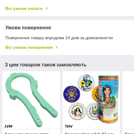
Всі умови оплати
Умови повернення
Повернення товару впродовж 14 днів за домовленістю
Всі умови повернення
З цим товаром також замовляють
Ключ для кришки твіст
Кришка твіст-офф 82 мм
Криш