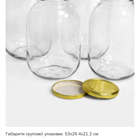
Габарити групової упаковки: 53х26.4х21.2 см