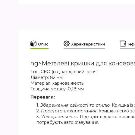
Опис
Характеристики
Інф
ng>Металеві кришки для консерв
Тип: СКО (під західковий ключ);
Діаметр: 82 мм;
Матеріал: харчова жесть;
Товщина металу: 0,18 мм
Переваги:
Збереження свіжості та стилю
: Кришка із
Простота використання
: Кришка легко з
Універсальність
: Підходить для консерваці
потребують автоклавування.