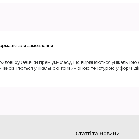
ормація для замовлення
трилові рукавички преміум-класу, що вирізняються унікальною
лу, вирізняються унікальною тривимірною текстурою у формі діа
ї
Статті та Новини