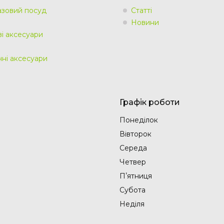
зовий посуд
Статті
Новини
ві аксесуари
чні аксесуари
Графік роботи
Понеділок
Вівторок
Середа
Четвер
Пʼятниця
Субота
Неділя