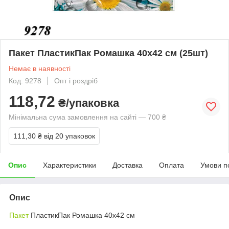
Пакет ПластикПак Ромашка 40х42 см (25шт)
Немає в наявності
Код: 9278
Опт і роздріб
118,72
₴/упаковка
Мінімальна сума замовлення на сайті — 700 ₴
111,30 ₴
від 20 упаковок
Опис
Характеристики
Доставка
Оплата
Умови п
Опис
Пакет
ПластикПак Ромашка 40х42 см