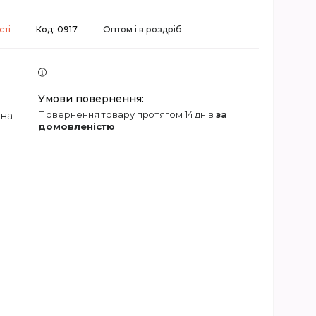
сті
Код:
0917
Оптом і в роздріб
повернення товару протягом 14 днів
за
 на
домовленістю