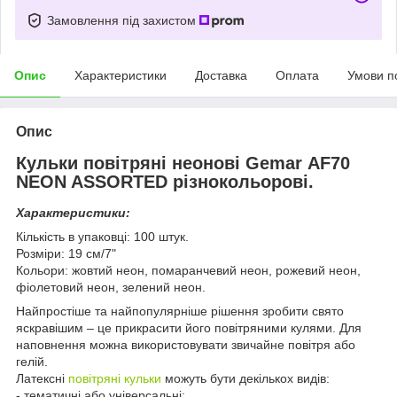
Замовлення під захистом
Опис
Характеристики
Доставка
Оплата
Умови п
Опис
Кульки повітряні неонові Gemar АF70
NEON ASSORTED різнокольорові.
Характеристики:
Кількість в упаковці: 100 штук.
Розміри: 19 см/7"
Кольори: жовтий неон, помаранчевий неон, рожевий неон,
фіолетовий неон, зелений неон.
Найпростіше та найпопулярніше рішення зробити свято
яскравішим – це прикрасити його повітряними кулями. Для
наповнення можна використовувати звичайне повітря або
гелій.
Латексні
повітряні кульки
можуть бути декількох видів:
- тематичні або універсальні;