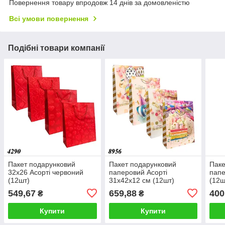
Повернення товару впродовж 14 днів за домовленістю
Всі умови повернення
Подібні товари компанії
Пакет подарунковий
Пакет подарунковий
Паке
32х26 Асорті червоний
паперовий Асорті
папе
(12шт)
31х42х12 см (12шт)
(12ш
549,67
659,88
400
₴
₴
Купити
Купити