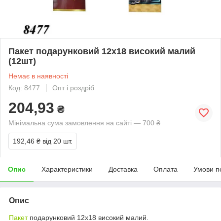
Пакет подарунковий 12х18 високий малий
(12шт)
Немає в наявності
Код: 8477
Опт і роздріб
204,93
₴
Мінімальна сума замовлення на сайті — 700 ₴
192,46 ₴
від 20 шт.
Опис
Характеристики
Доставка
Оплата
Умови п
Опис
Пакет
подарунковий 12х18 високий малий.