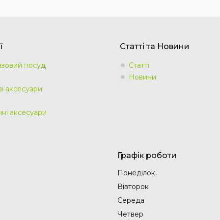
ї
Статті та Новини
зовий посуд
Статті
Новини
ві аксесуари
чні аксесуари
Графік роботи
Понеділок
Вівторок
Середа
Четвер