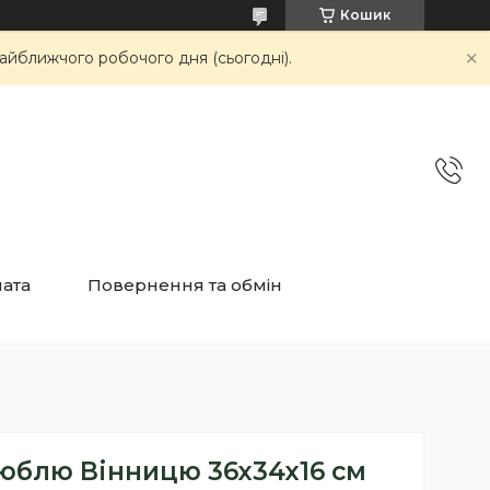
Кошик
айближчого робочого дня (сьогодні).
лата
Повернення та обмін
люблю Вінницю 36х34х16 см