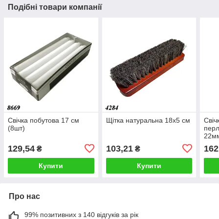
Подібні товари компанії
Свічка побутова 17 см
Щітка натуральна 18х5 см
Свіч
(8шт)
перл
22мм
129,54
103,21
162
₴
₴
Купити
Купити
Про нас
99% позитивних з 140 відгуків за рік