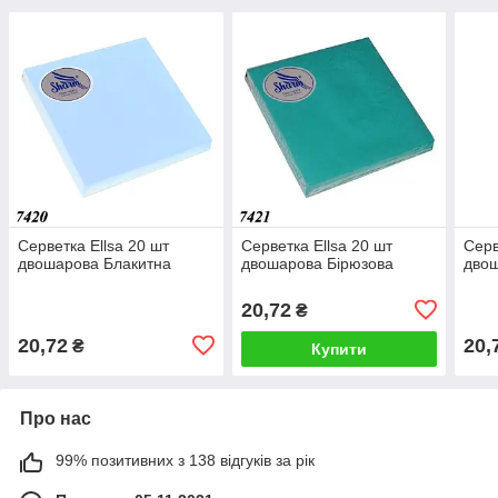
Серветка Ellsa 20 шт
Серветка Ellsa 20 шт
Серв
двошарова Блакитна
двошарова Бірюзова
дво
20,72
₴
20,72
20,
₴
Купити
Про нас
99% позитивних з 138 відгуків за рік