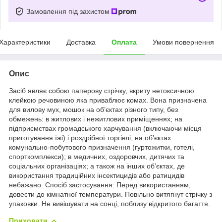
Замовлення під захистом
Характеристики
Доставка
Оплата
Умови повернення
Опис
Засіб являє собою паперову стрічку, вкриту нетоксичною
клейкою речовиною яка приваблює комах. Вона призначена
для вилову мух, мошок на об’єктах різного типу, без
обмежень: в житлових і нежитлових приміщеннях; на
підприємствах громадського харчування (включаючи місця
приготування їжі) і роздрібної торгівлі; на об’єктах
комунально-побутового призначення (гуртожитки, готелі,
спорткомплекси); в медичних, оздоровчих, дитячих та
соціальних організаціях; а також на інших об’єктах, де
використання традиційних інсектицидів або ратицидів
небажано. Спосіб застосування: Перед використанням,
довести до кімнатної температури. Повільно витягнут стрічку з
упаковки. Не вивішувати на сонці, поблизу відкритого багаття.
Приховати