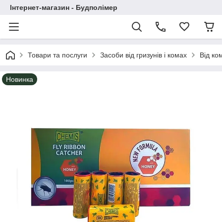
Інтернет-магазин - Будполімер
Товари та послуги
Засоби від гризунів і комах
Від ко
Новинка