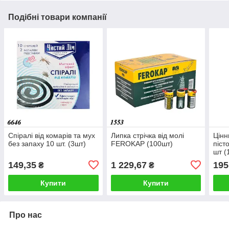
Подібні товари компанії
Спіралі від комарів та мух
Липка стрічка від молі
Цінн
без запаху 10 шт. (3шт)
FEROKAP (100шт)
піст
шт (
149,35
1 229,67
195
₴
₴
Купити
Купити
Про нас