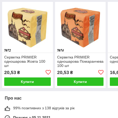
Серветка PRIMIER
Серветка PRIMIER
Серв
одношарова Жовта 100
одношарова Помаранчева
одно
шт
100 шт
20,53
20,53
16,
₴
₴
Купити
Купити
Про нас
99% позитивних з 138 відгуків за рік
Працює з 05.11.2021