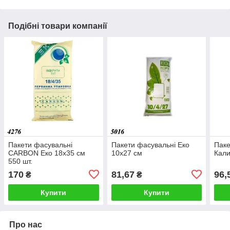
Подібні товари компанії
Пакети фасувальні
Пакети фасувальні Еко
Паке
CARBON Еко 18х35 см
10х27 см
Кали
550 шт.
170
81,67
96,
₴
₴
Купити
Купити
Про нас