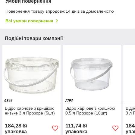
Умови повернення
Повернення товару впродовж 14 днів за домовленістю
Всі умови повернення
Подібні товари компанії
Відро харчове з кришкою
Відро харчове з кришкою
Відр
низьке 3 л Прозоре (5шт)
0.5 л Прозоре (10шт)
3 л 
184,28
111,74
184
₴/
₴/
упаковка
упаковка
упа