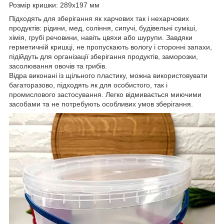
Розмір кришки: 289х197 мм
Підходять для зберігання як харчових так і нехарчових
продуктів: рідини, мед, соління, сипучі, будівельні суміші,
хімія, грубі речовини, навіть цвяхи або шурупи. Завдяки
герметичній кришці, не пропускають вологу і сторонні запахи,
підійдуть для організації зберігання продуктів, заморозки,
засолювання овочів та грибів.
Відра виконані із щільного пластику, можна використовувати
багаторазово, підходять як для особистого, так і
промислового застосування. Легко відмивається миючими
засобами та не потребують особливих умов зберігання.