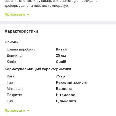
особливістю таких рукавиць є їх стійкість до протирань,
деформувань та низьких температур.
Приховати
Характеристики
Основні
Країна виробник
Китай
Довжина
25 см
Колір
Синій
Користувальницькі характеристики
Вага
75 гр
Тип
Рукавиці захисні
Матеріал
Бавовна
Покриття
Нітрилове
Тип
Цільнолиті
Приховати