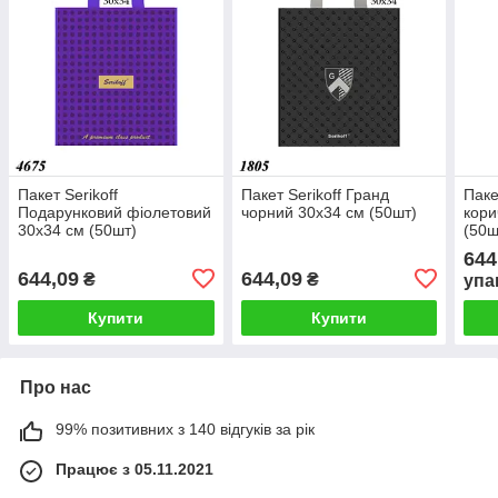
Пакет Serikoff
Пакет Serikoff Гранд
Паке
Подарунковий фіолетовий
чорний 30х34 см (50шт)
кори
30х34 см (50шт)
(50ш
644
644,09
644,09
₴
₴
упа
Купити
Купити
Про нас
99% позитивних з 140 відгуків за рік
Працює з 05.11.2021