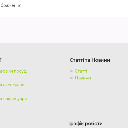
ображення.
ї
Статті та Новини
зовий посуд
Статті
Новини
ві аксесуари
чні аксесуари
Графік роботи