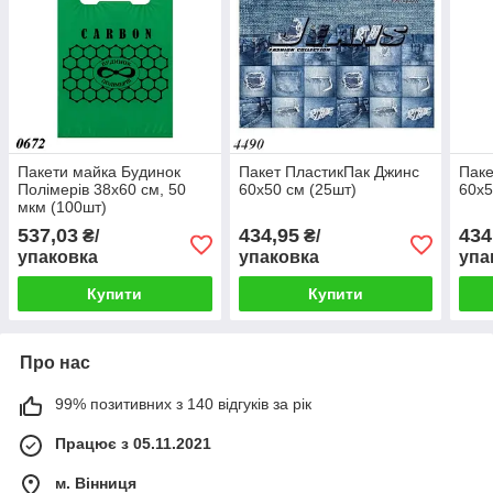
Пакети майка Будинок
Пакет ПластикПак Джинс
Паке
Полімерів 38х60 см, 50
60х50 см (25шт)
60х5
мкм (100шт)
537,03
434,95
434
₴/
₴/
упаковка
упаковка
упа
Купити
Купити
Про нас
99% позитивних з 140 відгуків за рік
Працює з 05.11.2021
м. Вінниця