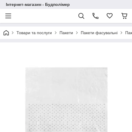
Інтернет-магазин - Будполімер
Товари та послуги
Пакети
Пакети фасувальні
Пак