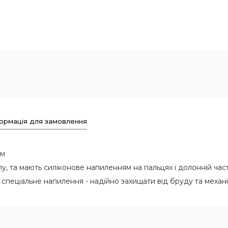
ормація для замовлення
ям
лу, та мають силіконове напиленням на пальцях і долонній част
 а спеціальне напилення - надійно захищати від бруду та меха