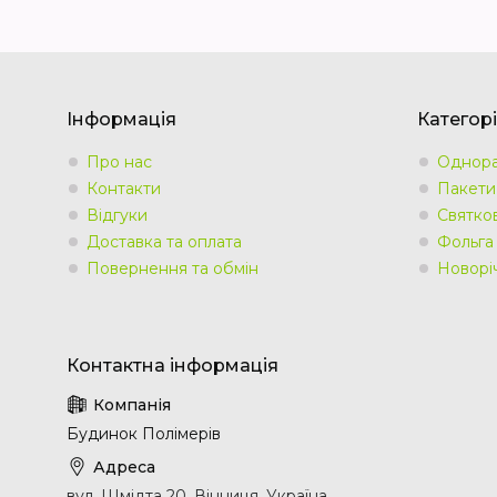
Інформація
Категорі
Про нас
Однора
Контакти
Пакети
Відгуки
Святко
Доставка та оплата
Фольга
Повернення та обмін
Новорі
Будинок Полімерів
вул. Шмідта 20, Вінниця, Україна