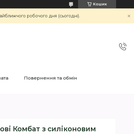
Кошик
айближчого робочого дня (сьогодні).
лата
Повернення та обмін
ові Комбат з силіконовим