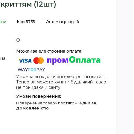
криттям (12шт)
авки
Код:
5735
Оптом і в роздріб
 на
У компанії підключені електронні платежі.
Тепер ви можете купити будь-який товар
не покидаючи сайту.
повернення товару протягом 14 днів
за
домовленістю