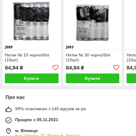
Нитки № 10 чорно/білі
Нитки № 30 чорно/білі
Нитк
(10шт)
(10шт)
(10ш
84,94
84,94
84,
₴
₴
Купити
Купити
Про нас
99% позитивних з 140 відгуків за рік
Працює з 05.11.2021
м. Вінниця
вул. Шмідта 20, Вінниця, Україна